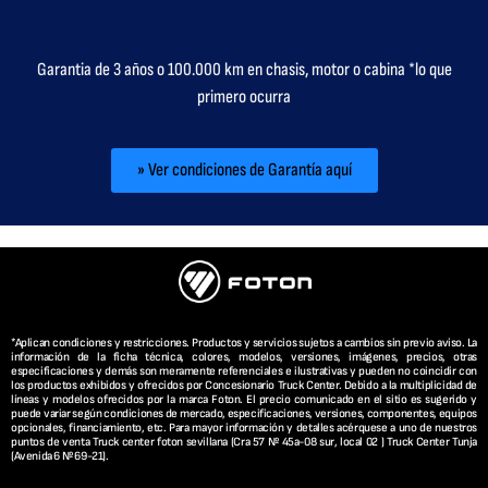
Garantia de 3 años o 100.000 km en chasis, motor o cabina *lo que
primero ocurra
» Ver condiciones de Garantía aquí
*Aplican condiciones y restricciones. Productos y servicios sujetos a cambios sin previo aviso. La
información de la ficha técnica, colores, modelos, versiones, imágenes, precios, otras
especificaciones y demás son meramente referenciales e ilustrativas y pueden no coincidir con
los productos exhibidos y ofrecidos por Concesionario Truck Center. Debido a la multiplicidad de
líneas y modelos ofrecidos por la marca Foton. El precio comunicado en el sitio es sugerido y
puede variar según condiciones de mercado, especificaciones, versiones, componentes, equipos
opcionales, financiamiento, etc. Para mayor información y detalles acérquese a uno de nuestros
puntos de venta Truck center foton sevillana (Cra 57 Nº 45a-08 sur, local 02 ) Truck Center Tunja
(Avenida 6 Nº 69-21).