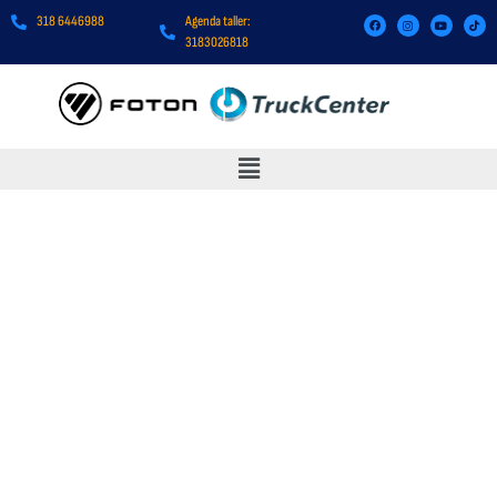
318 6446988
Agenda taller:
3183026818
TRUCKCENTER TUNLAND G7
FULL MT