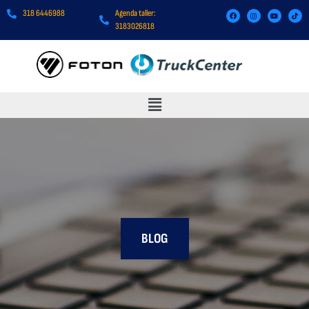
318 6446988
Agenda taller:
3183026818
BLOG