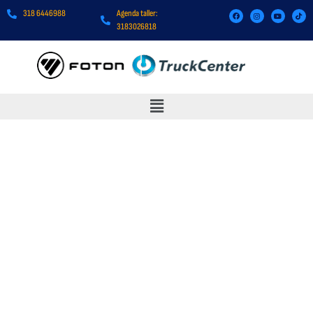
318 6446988
Agenda taller:
3183026818
TRUCKCENTER TUNLAND G7
FULL MT