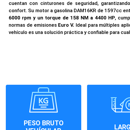
cuentan con cinturones de seguridad, garantizand
confort. Su motor a gasolina DAM16KR de 1597cc en
6000 rpm y un torque de 158 NM a 4400
HP
, cump
normas de emisiones
Euro V.
Ideal para múltiples apl
vehículo es una solución práctica y confiable para cua
4670
2.795 Kg
PESO BRUTO
LAR