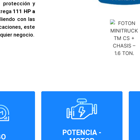
o protección y
trega
111 HP a
liendo con las
icaciones, este
lquier negocio.
111
 mm
HP/6000
POTENCIA -
RPM
GO