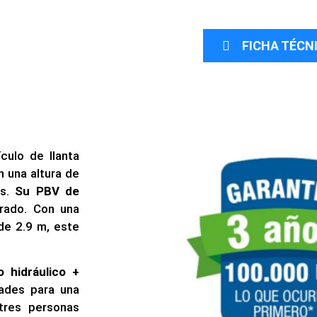
FICHA TÉCN
culo de llanta
n una altura de
os.
Su PBV de
erado. Con una
de 2.9 m, este
o hidráulico +
dades para una
tres personas