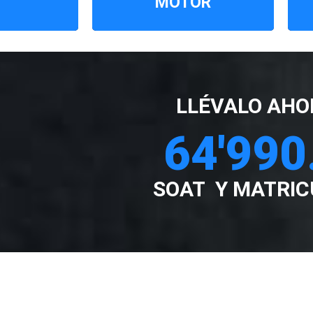
MOTOR
LLÉVALO AHO
64'990
SOAT Y MATRIC