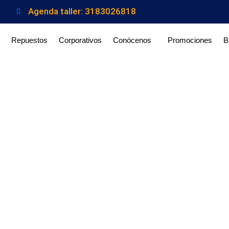
Agenda taller: 3183026818
Repuestos
Corporativos
Conócenos
Promociones
B
CK TM CS – 1.6 TON.​