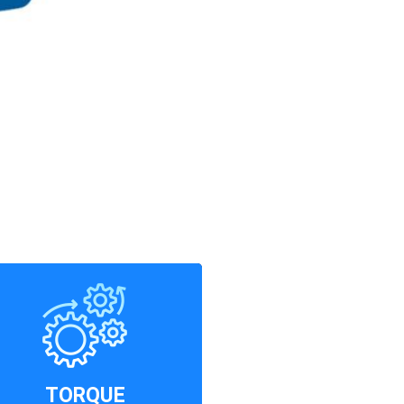
158
NM/4400
HP
TORQUE