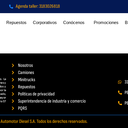
Agenda taller: 3183026818
Repuestos
Corporativos
Conócenos
Promociones
B
Nosotros
Camiones
Minitrucks
o. La
3
nes y
Repuestos
dos y
or la
PB
Políticas de privacidad
cado,
mayor
Superintendencia de industria y comercio
ra 57
P
PQRS
Automotor Diesel S.A. Todos los derechos reservados.