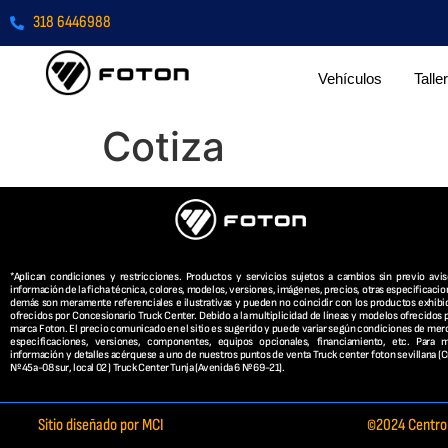
318 6446988
Vehículos
Taller
Cotiza
*Aplican condiciones y restricciones. Productos y servicios sujetos a cambios sin previo avis
información de la ficha técnica, colores, modelos, versiones, imágenes, precios, otras especificacio
demás son meramente referenciales e ilustrativas y pueden no coincidir con los productos exhibi
ofrecidos por Concesionario Truck Center. Debido a la multiplicidad de líneas y modelos ofrecidos p
marca Foton. El precio comunicado en el sitio es sugerido y puede variar según condiciones de mer
especificaciones, versiones, componentes, equipos opcionales, financiamiento, etc. Para 
información y detalles acérquese a uno de nuestros puntos de venta Truck center foton sevillana (C
Nº 45a-08 sur, local 02 ) Truck Center Tunja (Avenida 6 Nº 69-21).
Sitio diseñado por MCI
©2024 Centro 