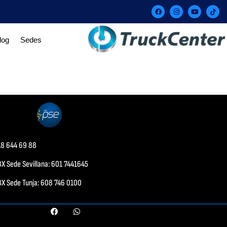
log
Sedes
18 644 69 88
X Sede Sevillana: 601 7441645
BX Sede Tunja: 608 746 0100