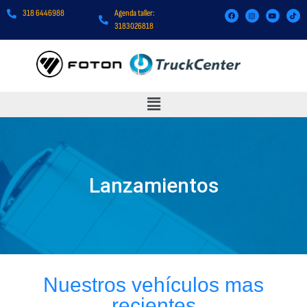
318 6446988
Agenda taller:
3183026818
Lanzamientos
Nuestros vehículos mas
recientes