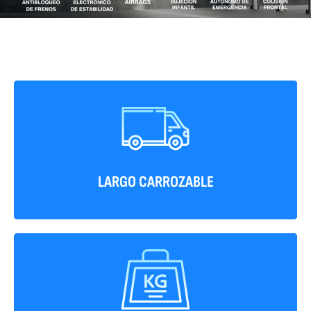
Su largo carrozable lo hace un camión ideal en
última milla.
LARGO CARROZABLE
Cuenta con un PBV de 4600 kg lo que lo
convierte en una excelente opción de