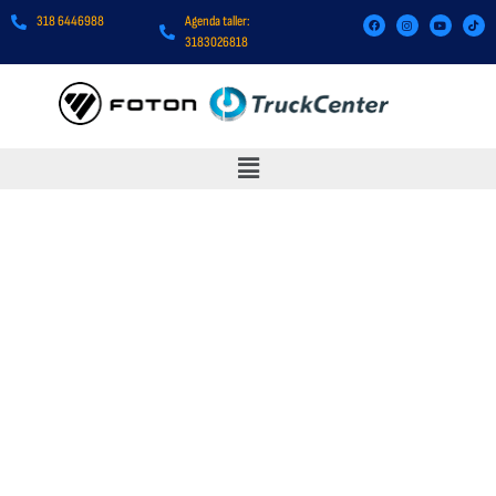
318 6446988
Agenda taller:
3183026818
TRUCKCENTER MILER 2.7
TON