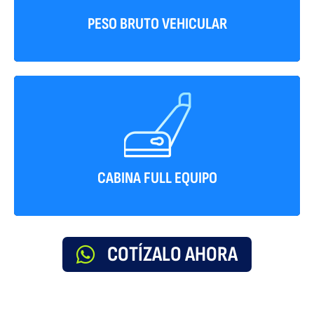
transporte en el territorio nacional.
PESO BRUTO VEHICULAR
Pensando en la comodidad del conductor
durante la operación este vehiculo tiene aire
acondicionado, vidrios electricos, bloqueo
CABINA FULL EQUIPO
central y mandos en el timon
COTÍZALO AHORA