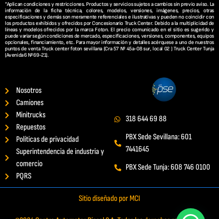
*Aplican condiciones y restricciones. Productos y servicios sujetos a cambios sin previo aviso. La
información de la ficha técnica, colores, modelos, versiones, imágenes, precios, otras
especificaciones y demás son meramente referenciales e ilustrativas y pueden no coincidir con
los productos exhibidos y ofrecidos por Concesionario Truck Center. Debido a la multiplicidad de
líneas y modelos ofrecidos por la marca Foton. El precio comunicado en el sitio es sugerido y
puede variar según condiciones de mercado, especificaciones, versiones, componentes, equipos
opcionales, financiamiento, etc. Para mayor información y detalles acérquese a uno de nuestros
puntos de venta Truck center foton sevillana (Cra 57 Nº 45a-08 sur, local 02 ) Truck Center Tunja
(Avenida 6 Nº 69-21).
Nosotros
Camiones
Minitrucks
318 644 69 88
Repuestos
PBX Sede Sevillana: 601
Políticas de privacidad
7441645
Superintendencia de industria y
comercio
PBX Sede Tunja: 608 746 0100
PQRS
Sitio diseñado por MCI