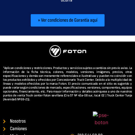
» Ver condiciones de Garantía aquí
*Aplican condiciones y restricciones. Productos y servicios sujetos a cambios sin previo aviso. La
información de la ficha técnica, colores, modelos, versiones, imágenes, precios, otras
especificaciones y demás son meramente referenciales e ilustrativas y pueden no coincidir con
los productos exhibidos y ofrecidos por Concesionario Truck Center. Debido a la multiplicidad de
líneas y modelos ofrecidos por la marca Foton. El precio comunicado en el sitio es sugerido y
puede variar según condiciones de mercado, especificaciones, versiones, componentes, equipos
opcionales, financiamiento, etc. Para mayor información y detalles acérquese a uno de nuestros
puntos de venta Truck center foton sevillana (Cra 57 Nº 45a-08 sur, local 02 ) Truck Center Tunja
(Avenida 6 Nº 69-21).
Nosotros
Camiones