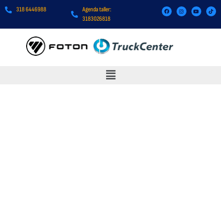
318 6446988
Agenda taller:
3183026818
TRUCKCENTER FOTÓN FQR
CUMMINS 6.0