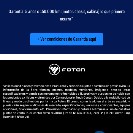
Garantía: 5 años o 150.000 km (motor, chasis, cabina) lo que primero
ocurra*
» Ver condiciones de Garantía aquí
*Aplican condiciones y restricciones. Productos y servicios sujetos a cambios sin previo aviso. La
información de la ficha técnica, colores, modelos, versiones, imágenes, precios, otras
especificaciones y demás son meramente referenciales e ilustrativas y pueden no coincidir con
los productos exhibidos y ofrecidos por Concesionario Truck Center. Debido a la multiplicidad de
líneas y modelos ofrecidos por la marca Foton. El precio comunicado en el sitio es sugerido y
puede variar según condiciones de mercado, especificaciones, versiones, componentes, equipos
opcionales, financiamiento, etc. Para mayor información y detalles acérquese a uno de nuestros
puntos de venta Truck center foton sevillana (Cra 57 Nº 45a-08 sur, local 02 ) Truck Center Tunja
(Avenida 6 Nº 69-21).