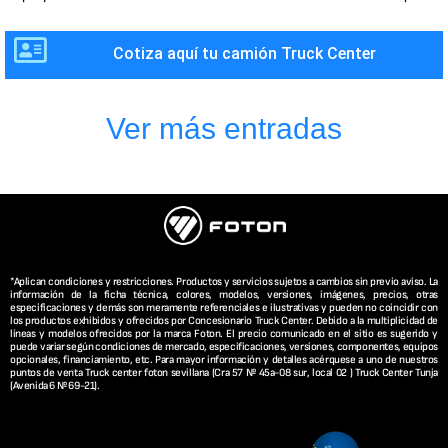
Cotiza aquí tu camión Truck Center
Ver más entradas
*Aplican condiciones y restricciones. Productos y servicios sujetos a cambios sin previo aviso. La
información de la ficha técnica, colores, modelos, versiones, imágenes, precios, otras
especificaciones y demás son meramente referenciales e ilustrativas y pueden no coincidir con
los productos exhibidos y ofrecidos por Concesionario Truck Center. Debido a la multiplicidad de
líneas y modelos ofrecidos por la marca Foton. El precio comunicado en el sitio es sugerido y
puede variar según condiciones de mercado, especificaciones, versiones, componentes, equipos
opcionales, financiamiento, etc. Para mayor información y detalles acérquese a uno de nuestros
puntos de venta Truck center foton sevillana (Cra 57 Nº 45a-08 sur, local 02 ) Truck Center Tunja
(Avenida 6 Nº 69-21).