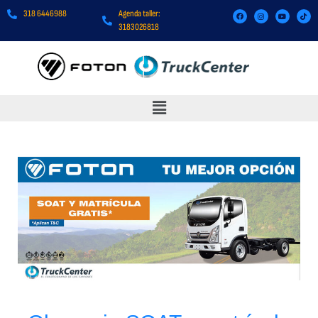
318 6446988
Agenda taller:
3183026818