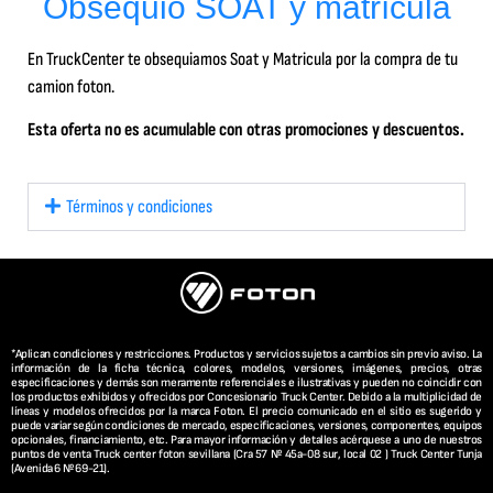
Obsequio SOAT y matrícula
En TruckCenter te obsequiamos Soat y Matricula por la compra de tu
camion foton.
Esta oferta no es acumulable con otras promociones y descuentos.
Términos y condiciones
*Aplican condiciones y restricciones. Productos y servicios sujetos a cambios sin previo aviso. La
información de la ficha técnica, colores, modelos, versiones, imágenes, precios, otras
especificaciones y demás son meramente referenciales e ilustrativas y pueden no coincidir con
los productos exhibidos y ofrecidos por Concesionario Truck Center. Debido a la multiplicidad de
líneas y modelos ofrecidos por la marca Foton. El precio comunicado en el sitio es sugerido y
puede variar según condiciones de mercado, especificaciones, versiones, componentes, equipos
opcionales, financiamiento, etc. Para mayor información y detalles acérquese a uno de nuestros
puntos de venta Truck center foton sevillana (Cra 57 Nº 45a-08 sur, local 02 ) Truck Center Tunja
(Avenida 6 Nº 69-21).